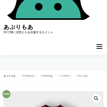
コ
ン
テ
ン
ツ
あぷりもあ
へ
ス
DXで輝く女性たちを応援するカイシャ
キ
ッ
プ
メニュー
トップページ
サービス内容
お知らせ
会社概要
あぷりもあ
>
Products
>
Clothing
>
T-shirts
>
Woo Logo
コンタクト
Sale!