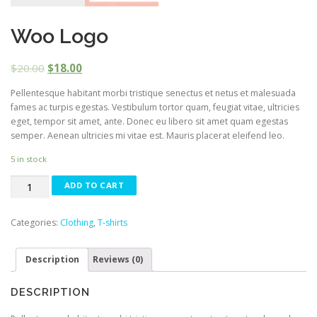
Woo Logo
$
20.00
$
18.00
Pellentesque habitant morbi tristique senectus et netus et malesuada
fames ac turpis egestas. Vestibulum tortor quam, feugiat vitae, ultricies
eget, tempor sit amet, ante. Donec eu libero sit amet quam egestas
semper. Aenean ultricies mi vitae est. Mauris placerat eleifend leo.
5 in stock
Woo
ADD TO CART
Logo
quantity
Categories:
Clothing
,
T-shirts
Description
Reviews (0)
DESCRIPTION